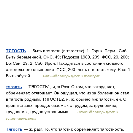
ТЯГОСТЬ
— Быть в тягости (в тягостях). 1. Горьк. Перм., Сиб.
Быть беременной. СФС, 49; Подюков 1989, 209; ФСС, 20, 200;
БотСан, 29. 2. Сиб. Ирон. Находиться в состоянии сильного
алкогольного опьянения. ФСС, 200. Быть в тягость кому. Разг. 1.
Быть обузой… …
Большой словарь русских поговорок
тягость
— ТЯГОСТЬ1, и, ж Разг. О том, что затрудняет,
обременяет, отягощает. Он ощущал, что из за болезни он стал
в тягость родным. ТЯГОСТЬ2, и, ж, обычно мн: тягости, ей. О
препятствиях, преодолеваемых с трудом, затруднениях,
трудностях, трудно устранимых …
Толковый словарь русских
существительных
Тягость
— ж. разг. То, что тяготит, обременяет; тягостность.