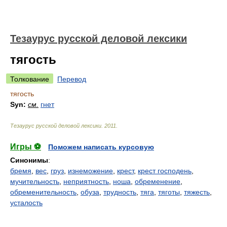
Тезаурус русской деловой лексики
тягость
Толкование
Перевод
тягость
Syn:
см.
гнет
Тезаурус русской деловой лексики
.
2011
.
Игры ⚽
Поможем написать курсовую
Синонимы
:
бремя
,
вес
,
груз
,
изнеможение
,
крест
,
крест господень
,
мучительность
,
неприятность
,
ноша
,
обременение
,
обременительность
,
обуза
,
трудность
,
тяга
,
тяготы
,
тяжесть
,
усталость