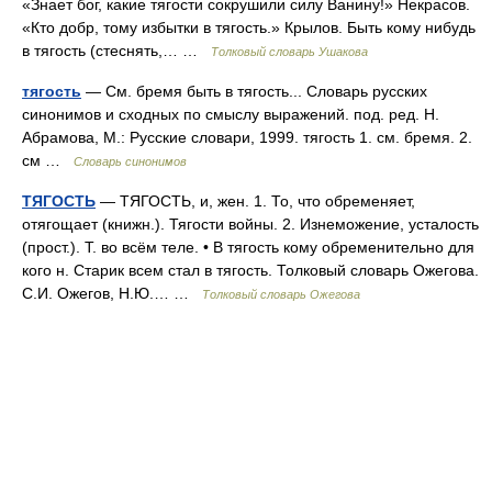
«Знает бог, какие тягости сокрушили силу Ванину!» Некрасов.
«Кто добр, тому избытки в тягость.» Крылов. Быть кому нибудь
в тягость (стеснять,… …
Толковый словарь Ушакова
тягость
— См. бремя быть в тягость... Словарь русских
синонимов и сходных по смыслу выражений. под. ред. Н.
Абрамова, М.: Русские словари, 1999. тягость 1. см. бремя. 2.
см …
Словарь синонимов
ТЯГОСТЬ
— ТЯГОСТЬ, и, жен. 1. То, что обременяет,
отягощает (книжн.). Тягости войны. 2. Изнеможение, усталость
(прост.). Т. во всём теле. • В тягость кому обременительно для
кого н. Старик всем стал в тягость. Толковый словарь Ожегова.
С.И. Ожегов, Н.Ю.… …
Толковый словарь Ожегова