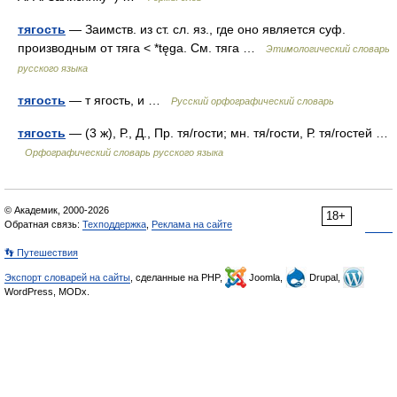
тягость
— Заимств. из ст. сл. яз., где оно является суф.
производным от тяга < *tęga. См. тяга …
Этимологический словарь
русского языка
тягость
— т ягость, и …
Русский орфографический словарь
тягость
— (3 ж), Р., Д., Пр. тя/гости; мн. тя/гости, Р. тя/гостей …
Орфографический словарь русского языка
© Академик, 2000-2026
18+
Обратная связь:
Техподдержка
,
Реклама на сайте
👣 Путешествия
Экспорт словарей на сайты
, сделанные на PHP,
Joomla,
Drupal,
WordPress, MODx.